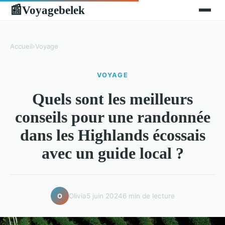
Voyagebelek
📰
Accueil
›
Voyage
VOYAGE
Quels sont les meilleurs
conseils pour une randonnée
dans les Highlands écossais
avec un guide local ?
Olivia
5 juin 2024
6 min de lecture
O